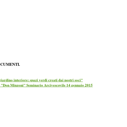
OCUMENTI.
giardino interiore: spazi verdi creati dai nostri soci"
a "Don Minzoni" Seminario Arcivescovile 14 gennaio 2015