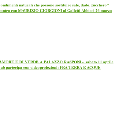
condimenti naturali che possono sostituire sale, dado, zucchero"
contro con MAURIZIO GIORGIONI al Galletti Abbiosi 26 marzo
AMORE E DI VERDE A PALAZZO RASPONI - sabato 11 aprile
Club partecipa con videoproiezioni: FRA TERRA E ACQUE