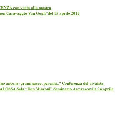
ENZA con visita alla mostra
on Caravaggio Van Gogh"
del 15 aprile
2015
no ancora- graminacee, perenni.." Conferenza del vivaista
LOSSA Sala “Don Minzoni” Seminario Arcivescovile 24 aprile