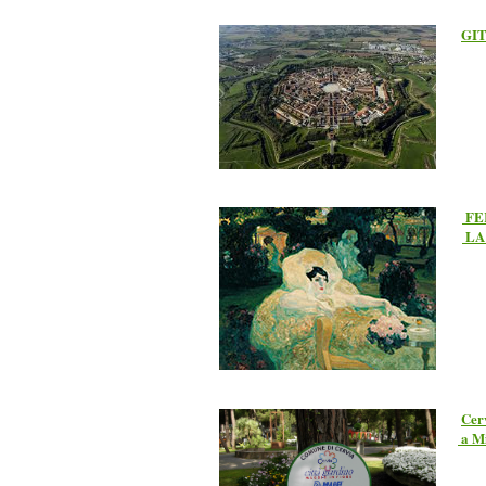
GIT
FER
LA 
Cerv
a Mi