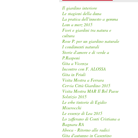
Il giardino interiore
Le stagioni della duna
La pratica dell'innesto a gemma
Lom a merz 2015
Fiori e giardini tra natura e
cultura
Rose P. per un giardino naturale
I condimenti naturali
Storie d'amore e di verde a
P.Rasponi
Gita a Vicenza
Incontro con F. ALOSSA
Gita in Friuli
Visita Mostra a Ferrara
Cervia Città Giardino 2015
Visita Mostra MAR Il Bel Paese
Solstizio 2015
Le erbe tintorie di Egidio
Miserocchi
Le essenze di Lea 2015
Lo zafferano di Conti Cristiana a
Bagnara RA
Aboca - Ritorno alle radici
Gita d'autunno in Casentino