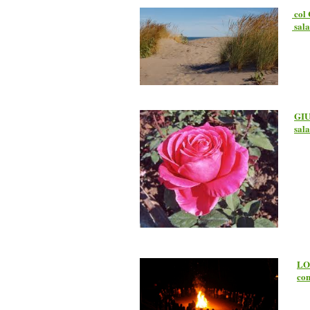
col 
sala
GIU
sal
LO
co