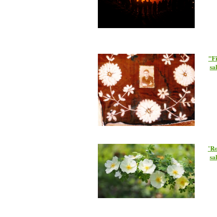
"F
sa
Ro
"
sa