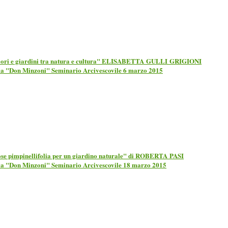
iori e giardini tra natura e cultura" ELISABETTA GULLI GRIGIONI
la "Don Minzoni" Seminario Arcivescovile 6 marzo 2015
se pimpinellifolia per un giardino naturale" di ROBERTA PASI
la "Don Minzoni" Seminario Arcivescovile 18 marzo 2015