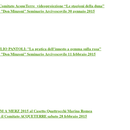
Comitato AcqueTerre videoproiezione “Le stagioni della duna”
 "Don Minzoni" Seminario Arcivescovile 30 gennaio 2015
LIO PANTOLI: "La pratica dell'innesto a gemma sulla rosa”
a "Don Minzoni" Seminario Arcivescovile 11 febbraio 2015
M A MERZ 2015 al Casetto Quattrocchi Marina Romea
n il Comitato ACQUETERRE sabato 28 febbraio 2015