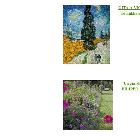
GITA A VIC
"Tutankham
“Un giardi
FILIPPO A