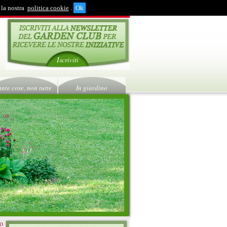
 la nostra
politica cookie
.
Iscriviti
ante cose, non tutte
In giardino
ro