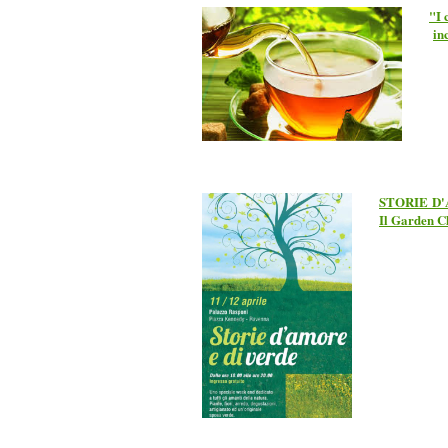
"I 
in
STORIE D'
Il Garden 