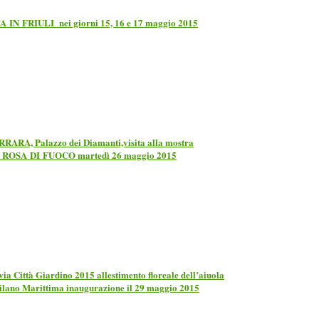
A IN FRIULI nei giorni 15, 16 e 17 maggio 2015
RARA, Palazzo dei Diamanti,visita alla mostra
ROSA DI FUOCO martedì 26 maggio 2015
ia Città Giardino 2015 allestimento floreale dell’aiuola
lano Marittima inaugurazione il 29 maggio 2015