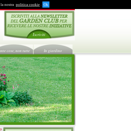
 la nostra
politica cookie
.
Iscriviti
ante cose, non tutte
In giardino
ro