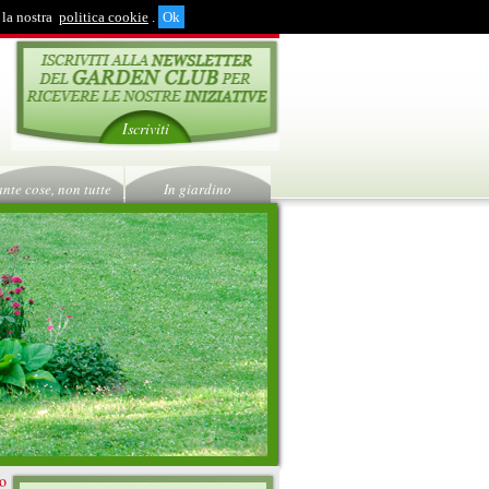
 la nostra
politica cookie
.
Iscriviti
ante cose, non tutte
In giardino
ro