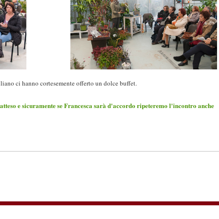
liano ci hanno cortesemente offerto un dolce buffet.
tteso e sicuramente se Francesca sarà d'accordo ripeteremo l'incontro anche
ia Don Buzzoni, 31 - 48100 Ravenna - tel. 0544 460768 CF: 92037590392 -
g