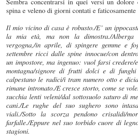
Sembra concentrarsi in quei versi un dolore c
spina e veleno di giorni contati e faticosamente s
Il mio vicino di casa è robusto./E’ un ippoca
la mia età, ma non la dimostra./Alberga
vergogna,/in aprile, di spingere gemme e fogl
settembre ricci dalle spine innocue/con dentr
un impostore, ma ingenuo: vuol farsi credere/e
montagna/signore di frutti dolci e di funghi
calpestano le radici/i tram numero otto e dici
rimane intronato./E cresce storto, come se vo
succhia lenti veleni/dal sottosuolo saturo di m
cani./Le rughe del suo sughero sono intasat
viali./Sotto la scorza pendono crisalidi/m
farfalle./Eppure nel suo torbido cuore di legno
stagioni.