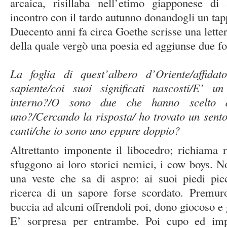
arcaica, risillaba nell’etimo giapponese di 
incontro con il tardo autunno donandogli un tapp
Duecento anni fa circa Goethe scrisse una lette
della quale vergò una poesia ed aggiunse due fo
La foglia di quest’albero d’Oriente/affidat
sapiente/coi suoi significati nascosti/E’ u
interno?/O sono due che hanno scelto d
uno?/Cercando la risposta/ ho trovato un sentor
canti/che io sono uno eppure doppio?
Altrettanto imponente il libocedro; richiama r
sfuggono ai loro storici nemici, i cow boys. No
una veste che sa di aspro: ai suoi piedi picco
ricerca di un sapore forse scordato. Premu
buccia ad alcuni offrendoli poi, dono giocoso e g
E’ sorpresa per entrambe. Poi cupo ed impo