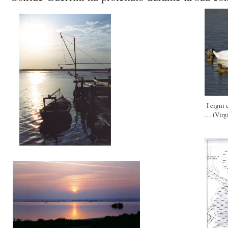
I cigni 
… (Virgi