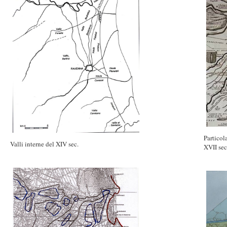
Particol
Valli interne del XIV sec.
XVII sec