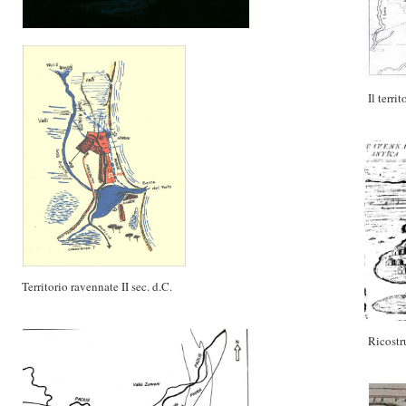
Il territ
Territorio ravennate II sec. d.C.
Ricostr