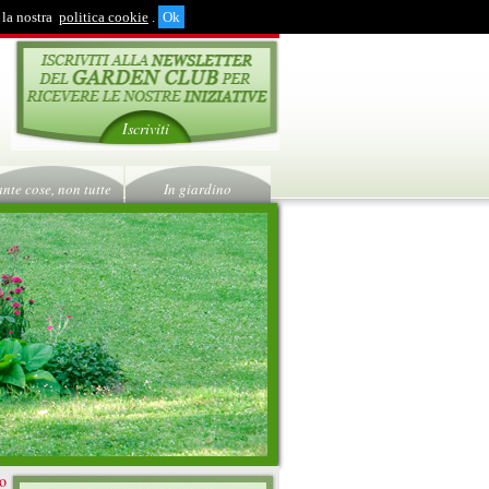
 la nostra
politica cookie
.
Iscriviti
ante cose, non tutte
In giardino
ro