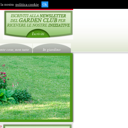
 la nostra
politica cookie
.
Iscriviti
ante cose, non tutte
In giardino
ro