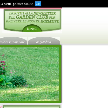
 la nostra
politica cookie
.
Iscriviti
ante cose, non tutte
In giardino
ro