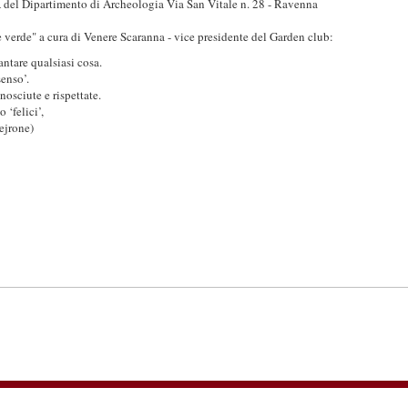
 del Dipartimento di Archeologia Via San Vitale n. 28 - Ravenna
e verde" a cura di Venere Scaranna - vice presidente del Garden club:
ntare qualsiasi cosa.
senso’.
osciute e rispettate.
 ‘felici’,
Pejrone)
ia Don Buzzoni, 31 - 48100 Ravenna - tel. 0544 460768 CF: 92037590392 -
g