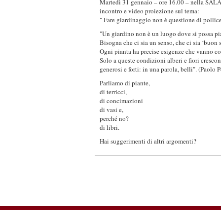
Martedì 31 gennaio – ore 16.00 – nella SALA
incontro e video proiezione sul tema:
" Fare giardinaggio non è questione di pollic
"Un giardino non è un luogo dove si possa pia
Bisogna che ci sia un senso, che ci sia ‘buon 
Ogni pianta ha precise esigenze che vanno con
Solo a queste condizioni alberi e fiori crescono
generosi e forti: in una parola, belli". (Paolo 
Parliamo di piante,
di terricci,
di concimazioni
di vasi e,
perché no?
di libri.
Hai suggerimenti di altri argomenti?
Garden Club Associazione Ravenna - V