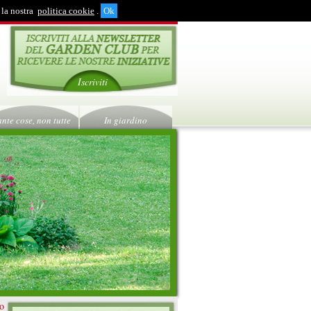
 la nostra
politica cookie
.
Iscriviti
ante cose, non tutte
In giardino
ro