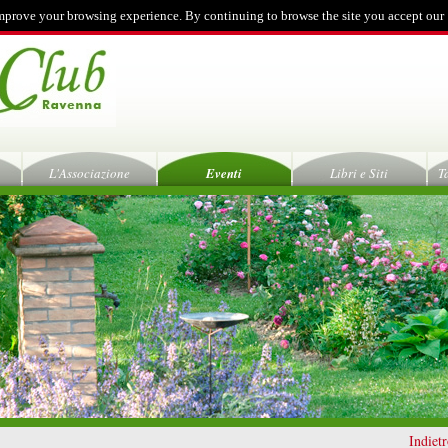
mprove your browsing experience. By continuing to browse the site you accept our
L'Associazione
Eventi
Libri e Siti
T
Indiet