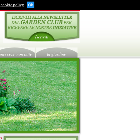
cookie policy
.
Iscriviti
ante cose, non tutte
In giardino
ro