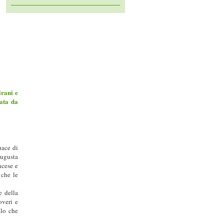
irani e
rata da
uace di
Augusta
ncese e
 che le
e della
overi e
ilo che