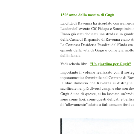
150° anno dalla nascita di Gugù
La città di Ravenna ha ricordato con numeros
Leader dell'evento Cif, Fidapa e Soroptimist, 
Erano già stati dedicati una strada e un giard
della Cassa di Risparmio di Ravenna erano stati
La Contessa Desideria Pasolini dall'Onda er
episodi della vita di Gugù e come già molto g
dell'infanzia.
"Un giardino per Gugù"
Vedi scheda libri
Importante il volume realizzato con il soste
toponomastica femminile nel Comune di Rav
Il libro dimostra che Ravenna si distingue 
sacrificate nei più diversi campi e che non d
Gugù è una di queste, ci ha lasciato un'eredi
sono come fiori, come questi delicati e bellis
di "allevamento" adatte a farli crescere forti e 