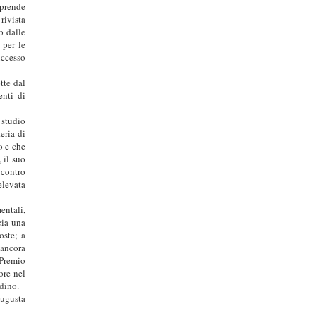
 prende
rivista
to dalle
 per le
uccesso
tte dal
enti di
 studio
eria di
o e che
 il suo
 contro
elevata
entali,
cia una
oste; a
 ancora
“Premio
ore nel
dino.
Augusta