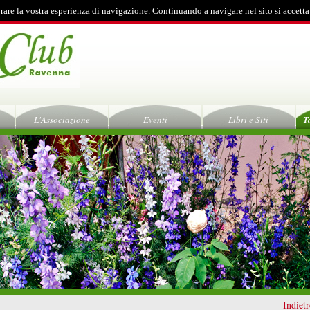
rare la vostra esperienza di navigazione. Continuando a navigare nel sito si accetta
L'Associazione
Eventi
Libri e Siti
T
Indiet