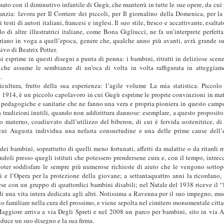
ato con il diminutivo infantile di Gugù, che manterrà in tutte le sue opere, da cui
nfanzia: lavora per Il Corriere dei piccoli, per Il giornalino della Domenica, per la 
testi di autori italiani, francesi e inglesi. Il suo stile, fresco e accattivante, esalta
o di altre illustratrici italiane, come Bona Gigliucci, ne fa un’interprete perfetta
ttoriano in voga a quell’epoca, genere che, qualche anno più avanti, avrà grande s
sivo di Beatrix Potter.
 esprime in questi disegni a punta di penna: i bambini, ritratti in deliziose scene
e assume le sembianze di un’oca di volta in volta raffigurata in atteggiam
.
ricultura, frutto della sua esperienza: l’agile volume La mia statistica. Piccolo
 1914, è un piccolo capolavoro in cui Gugù esprime le proprie convinzioni in mat
ze pedagogiche e sanitarie che ne fanno una vera e propria pioniera in questo camp
a tradizioni inutili, quando non addirittura dannose: esemplare, a questo proposito,
o materno, coadiuvato dall’utilizzo del biberon, di cui è fervida sostenitrice, di
n cui Augusta individua una nefasta consuetudine e una delle prime cause dell’
ei bambini, soprattutto di quelli meno fortunati, affetti da malattie o da ritardi m
doli presso quegli istituti che potessero prendersene cura e, con il tempo, intrec
 poter soddisfare le sempre più numerose richieste di aiuto che le vengono sottop
ti e l’Opera per la protezione della giovane; a settantaquattro anni la ricordano,
rese con un gruppo di quattordici bambini disabili; nel Natale del 1938 riceve il 
i una vita intera dedicata agli altri. Notissima a Ravenna per il suo impegno, mu
 familiare nella cura del prossimo, e viene sepolta nel cimitero monumentale citta
aggiore arriva a via Degli Spreti e nel 2008 un parco per bambini, sito in via 
duce un suo disegno e la sua firma.