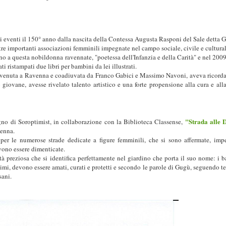
i eventi il 150° anno dalla nascita della Contessa Augusta Rasponi del Sale detta 
tre importanti associazioni femminili impegnate nel campo sociale, civile e cultural
ino a questa nobildonna ravennate, "poetessa dell'Infanzia e della Carità" e nel 2009
 ristampati due libri per bambini da lei illustrati.
a venuta a Ravenna e coadiuvata da Franco Gabici e Massimo Navoni, aveva ricorda
iovane, avesse rivelato talento artistico e una forte propensione alla cura e alla
"Strada alle 
gno di Soroptimist, in collaborazione con la Biblioteca Classense,
enna.
per le numerose strade dedicate a figure femminili, che si sono affermate, imp
evono essere dimenticate.
tà preziosa che si identifica perfettamente nel giardino che porta il suo nome: i 
simi, devono essere amati, curati e protetti e secondo le parole di Gugù, seguendo t
sani.