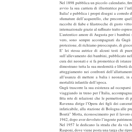
Nel 1898 pubblica un piccolo calendario, firm
avvio la sua carriera di illustratrice per l’i
Italia! e pubblica i propri disegni a corredo di 
sfumature dell’acquerello, che precorre quell
raccolte di fiabe e filastrocche di gusto vi
internazionale grazie al raffinato tratto espres
L’autentico amore di Augusta per i bambini si
vero, sono sempre accompagnati da Gugù ch
protezione, di richiamo preoccupato, di gioco
E’ lei stessa autrice di alcuni testi di pue
sull’allevamento dei bambini, pubblicato nel
cura dei neonati e si fa promotrice di istan
dimostrano tutta la sua modernità e libertà d
atteggiamento nei confronti dell’allattament
all’usanza di mettere a balia i neonati, i
mortalità infantile dell’epoca.
Gugù trascorre la sua esistenza ad occuparsi d
viaggiando in treno per l’Italia, accompagnan
fitta rete di relazioni che le permettono di
Ravenna dirige l’Opera dei figli dei carcera
infaticabile, alla stazione di Bologna alle p
Bontà” Motta, riconoscimento per il lavoro d
1942, dopo aver devoluto l’ingente patrimonio
Nel 1957 le dedicano la strada che da via M
Rasponi, dove viene posta una targa che ripro