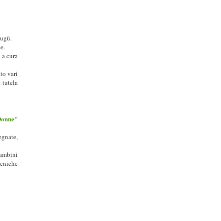
Gugù.
e.
 a cura
to vari
 tutela
Donne"
egnate,
bambini
ecniche