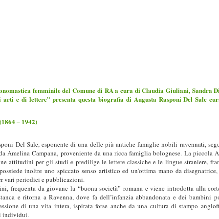
ponomastica femminile del Comune di RA a cura di Claudia Giuliani, Sandra D
 arti e di lettere” presenta questa biografia di Augusta Rasponi Del Sale cu
864 – 1942)
oni Del Sale, esponente di una delle più antiche famiglie nobili ravennati, seg
, e da Amelina Campana, proveniente da una ricca famiglia bolognese. La piccola 
 attitudini per gli studi e predilige le lettere classiche e le lingue straniere, fra
 possiede inoltre uno spiccato senso artistico ed un’ottima mano da disegnatrice,
er vari periodici e pubblicazioni.
ni, frequenta da giovane la “buona società” romana e viene introdotta alla cort
 stanca e ritorna a Ravenna, dove fa dell’infanzia abbandonata e dei bambini p
passione di una vita intera, ispirata forse anche da una cultura di stampo anglof
 individui.