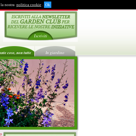
 la nostra
politica cookie
.
Iscriviti
ante cose, non tutte
In giardino
ro