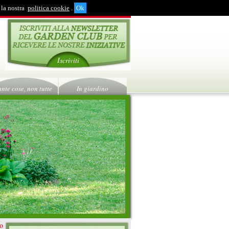
 la nostra
politica cookie
.
Iscriviti
ante cose, non tutte
In giardino
ro