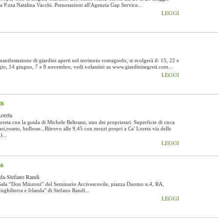
a P.zza Natalina Vacchi. Prenotazioni all'Agenzia Gap Service...
LEGGI
estazione di giardini aperti nel territorio romagnolo, si svolgerà il: 15, 22 e
o, 14 giugno, 7 e 8 novembre, vedi volantini su www.giardinisegreti.com...
LEGGI
26
Loreta
Loreta con la guida di Michele Beltrami, uno dei proprietari. Superficie di circa
lari,roseto, bulbose...Ritrovo alle 9.45 con mezzi propri a Ca' Loreta via delle
)...
LEGGI
26
anda-Stefano Randi
a Sala “Don Minzoni” del Seminario Arcivescovile, piazza Duomo n.4, RA,
nghilterra e Irlanda" di Stefano Randi...
LEGGI