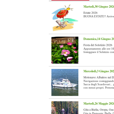
Martedì,30 Giugno 202
Estate 2026
BUONA ESTATE!! Arrivede
Domenica,14 Giugno 2
Festa del Solstizio 2026
Appuntamento alle ore 16 
festeggiare il Solstizio c
Mercoledì,3 Giugno 20
Motonave Albatros nel De
Navigazione costeggiando 
Sacca degli Scardovari...
con mezzi propri. Prenotar
Martedì,26 Maggio 202
Gita a Biella, Oropa, Oas
Gita in Piemonte: Biella,