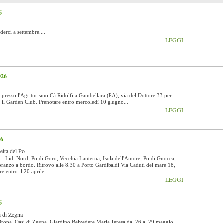
6
rci a settembre....
LEGGI
026
presso l'Agriturismo Cà Ridolfi a Gambellara (RA), via del Dottore 33 per
on il Garden Club. Prenotare entro mercoledì 10 giugno...
LEGGI
26
lta del Po
i Lidi Nord, Po di Goro, Vecchia Lanterna, Isola dell'Amore, Po di Gnocca,
 pranzo a bordo. Ritrovo alle 8.30 a Porto Gardibaldi Via Caduti del mare 18,
e entro il 20 aprile
LEGGI
6
i di Zegna
 Oropa, Oasi di Zegna, Giardino Belvedere Maria Teresa dal 26 al 29 maggio