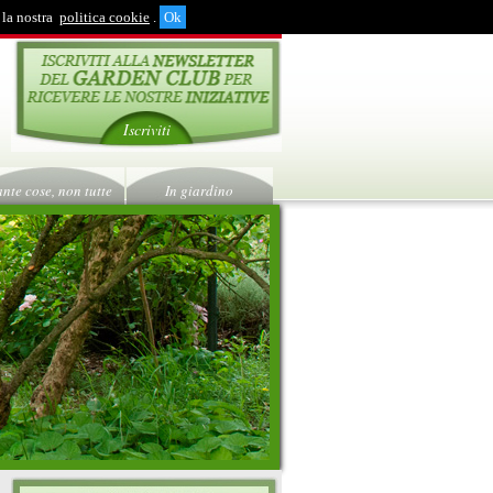
 la nostra
politica cookie
.
Iscriviti
ante cose, non tutte
In giardino