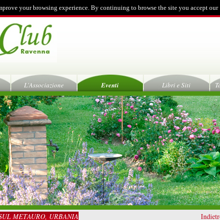
mprove your browsing experience. By continuing to browse the site you accept our
L'Associazione
Eventi
Libri e Siti
T
SUL METAURO, URBANIA
Indiet