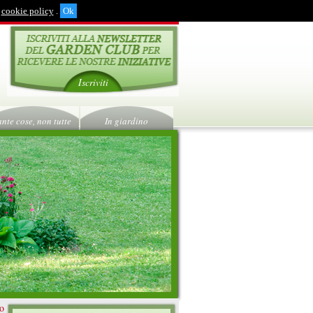
cookie policy
.
Iscriviti
ante cose, non tutte
In giardino
ro