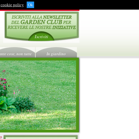
cookie policy
.
Iscriviti
ante cose, non tutte
In giardino
ro