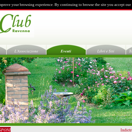
mprove your browsing experience. By continuing to browse the site you accept our
L'Associazione
Eventi
Libri e Siti
T
SPONI
Indiet