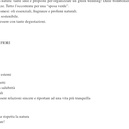
 natura: tante idee e proposte per organizzare un green wedding! Dalle bomboniere 
zze. Tutto l’occorrente per una “sposa verde”.
smesi: oli essenziali, fragranze e profumi naturali.
 sostenibile.
essere con tante degustazioni.
 FIORI
 esterni
etti
a salubrità
ali
ere relazioni sincere e riportare ad una vita più tranquilla
 rispetta la natura
re!