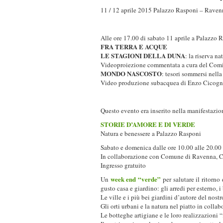
11 / 12 aprile 2015 Palazzo Rasponi – Raven
Alle ore 17.00 di sabato 11 aprile a Palazzo 
FRA TERRA E ACQUE
LE STAGIONI DELLA DUNA
: la riserva na
Videoproiezione commentata a cura del Com
MONDO NASCOSTO
: tesori sommersi nell
Video produzione subacquea di Enzo Cicogn
Questo evento era inserito nella manifestazio
STORIE D’AMORE E DI VERDE
Natura e benessere a Palazzo Rasponi
Sabato e domenica dalle ore 10.00 alle 20.00
In collaborazione con Comune di Ravenna, Cn
Ingresso gratuito
week end “verde”
Un
per salutare il ritorno
gusto casa e giardino: gli arredi per esterno, i
Le ville e i più bei giardini d’autore del nostro
Gli orti urbani e la natura nel piatto in colla
Le botteghe artigiane e le loro realizzazioni