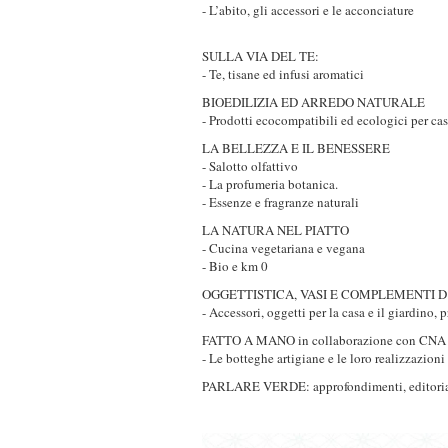
- L’abito, gli accessori e le acconciature
SULLA VIA DEL TE:
- Te, tisane ed infusi aromatici
BIOEDILIZIA ED ARREDO NATURALE
- Prodotti ecocompatibili ed ecologici per ca
LA BELLEZZA E IL BENESSERE
- Salotto olfattivo
- La profumeria botanica.
- Essenze e fragranze naturali
LA NATURA NEL PIATTO
- Cucina vegetariana e vegana
- Bio e km 0
OGGETTISTICA, VASI E COMPLEMENTI 
- Accessori, oggetti per la casa e il giardino,
FATTO A MANO in collaborazione con CNA
- Le botteghe artigiane e le loro realizzazioni
PARLARE VERDE: approfondimenti, editoria sp