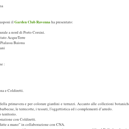
na
Garden Club Ravenna
Rasponi il
ha presentato:
turale a nord di Porto Corsini.
itato AcqueTerre
a Pialassa Baiona
ani
ne :
a e Coldiretti.
 della primavera e per colorare giardini e terrazzi. Accanto alle collezioni botanic
 barbecue, le terrecotte, i tessuti, l’oggettistica ed i complementi d’arredo.
 territorio.
borazione con Coldiretti.
 “fatte a mano” in collaborazione con CNA.