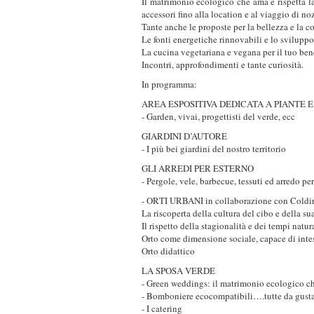
Il matrimonio ecologico che ama e rispetta la
accessori fino alla location e al viaggio di no
Tante anche le proposte per la bellezza e la co
Le fonti energetiche rinnovabili e lo sviluppo
La cucina vegetariana e vegana per il tuo ben
Incontri, approfondimenti e tante curiosità.
In programma:
AREA ESPOSITIVA DEDICATA A PIANTE E
- Garden, vivai, progettisti del verde, ecc
GIARDINI D’AUTORE
- I più bei giardini del nostro territorio
GLI ARREDI PER ESTERNO
- Pergole, vele, barbecue, tessuti ed arredo per
- ORTI URBANI in collaborazione con Coldir
La riscoperta della cultura del cibo e della su
Il rispetto della stagionalità e dei tempi natur
Orto come dimensione sociale, capace di intess
Orto didattico
LA SPOSA VERDE
- Green weddings: il matrimonio ecologico che
- Bomboniere ecocompatibili….tutte da gusta
- I catering