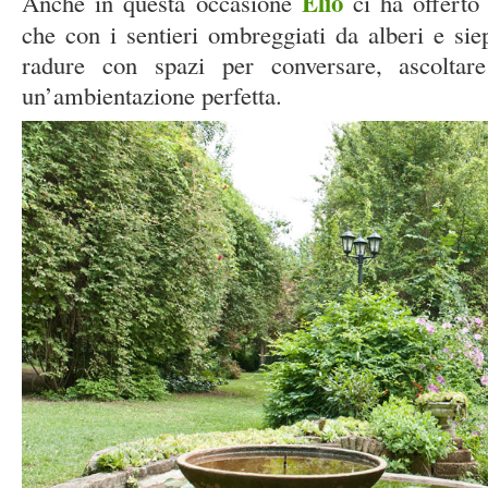
Elio
Anche in questa occasione
ci ha offerto
che con i sentieri ombreggiati da alberi e siep
radure con spazi per conversare, ascoltare 
un’ambientazione perfetta.