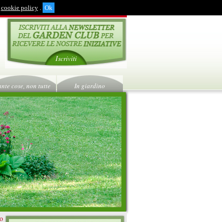
cookie policy
.
Iscriviti
ante cose, non tutte
In giardino
ro