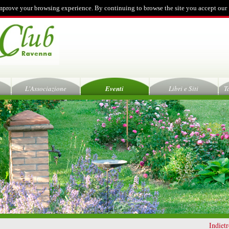
mprove your browsing experience. By continuing to browse the site you accept our
L'Associazione
Eventi
Libri e Siti
T
Indiet